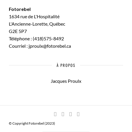
ARCHITECTURE
SPORT
URBAIN / ARCHITECTURE
Fotorebel
EVÈNEMENTIEL
HOCKEY / BATEAU / SPORT
1634 rue de L'Hospitalité
PORTRAIT CORPORATIF
EVÈNEMENTIEL / CORPORATIF / COMMERCIAL
L'Ancienne-Lorette, Québec
NOURRITURE
EVÈNEMENTIEL / CORPORATIF / COMMERCIAL
G2E 5P7
COMMERCIAL
NOURRITURE / REPAS / ALIMENTAIRE
Téléphone : (418)575-8492
EVÈNEMENTIEL / CORPORATIF / COMMERCIAL
Courriel : jproulx@fotorebel.ca
À PROPOS
Jacques Proulx
© Copyright Fotorebel (2023)