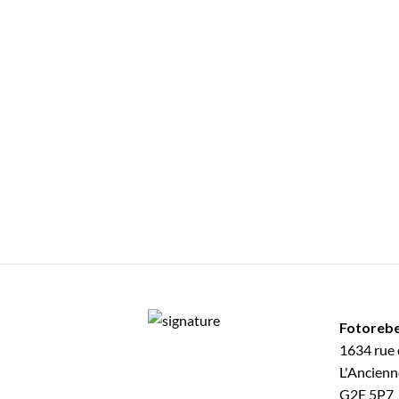
Fotorebe
1634 rue 
L'Ancienn
G2E 5P7